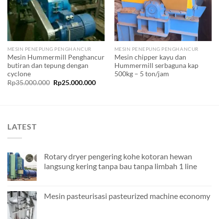
MESIN PENEPUNG PENGHANCUR
MESIN PENEPUNG PENGHANCUR
Mesin Hummermill Penghancur
Mesin chipper kayu dan
butiran dan tepung dengan
Hummermill serbaguna kap
cyclone
500kg – 5 ton/jam
Original
Current
Rp
35.000.000
Rp
25.000.000
price
price
was:
is:
Rp35.000.000.
Rp25.000.000.
LATEST
Rotary dryer pengering kohe kotoran hewan
langsung kering tanpa bau tanpa limbah 1 line
Mesin pasteurisasi pasteurized machine economy