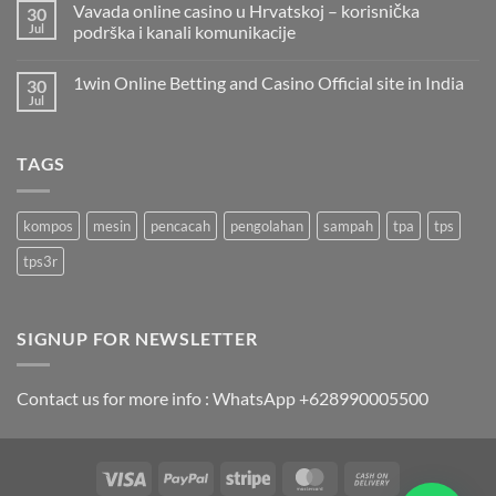
Vavada online casino u Hrvatskoj – korisnička
30
Jul
podrška i kanali komunikacije
1win Online Betting and Casino Official site in India
30
Jul
TAGS
kompos
mesin
pencacah
pengolahan
sampah
tpa
tps
tps3r
SIGNUP FOR NEWSLETTER
Contact us for more info : WhatsApp +628990005500