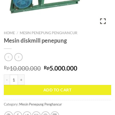
HOME
/
MESIN PENEPUNG PENGHANCUR
Mesin diskmill penepung
Original
Current
10.000.000
5.000.000
Rp
Rp
price
price
Mesin diskmill penepung quantity
was:
is:
Rp10.000.000.
Rp5.000.000.
ADD TO CART
Category:
Mesin Penepung Penghancur