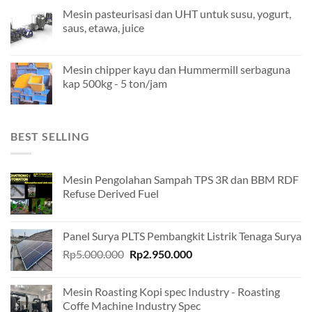
Mesin pasteurisasi dan UHT untuk susu, yogurt,
saus, etawa, juice
Mesin chipper kayu dan Hummermill serbaguna
kap 500kg - 5 ton/jam
BEST SELLING
Mesin Pengolahan Sampah TPS 3R dan BBM RDF
Refuse Derived Fuel
Panel Surya PLTS Pembangkit Listrik Tenaga Surya
Original
Current
Rp
5.000.000
Rp
2.950.000
price
price
was:
is:
Mesin Roasting Kopi spec Industry - Roasting
Rp5.000.000.
Rp2.950.000.
Coffe Machine Industry Spec