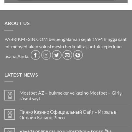
ABOUT US
PABRIKMESIN.COM berpengalaman sejak 1994 hingga saat
ini, menyediakan solusi mesin berkualitas untuk keperluan
usaha Anda.
LATEST NEWS
Mostbet AZ – bukmeker ve kazino Mostbet – Giriş
30
Jul
rəsmi sayt
Пинко Казино Официальный Сайт – Играть в
30
Jul
Онлайн Казино Pinco
Vavada online casino u Hrvatskoj – korisnička
30