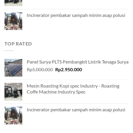
Incinerator pembakar sampah minim asap polusi
TOP RATED
Panel Surya PLTS Pembangkit Listrik Tenaga Surya
Original
Current
Rp
5.000.000
Rp
2.950.000
price
price
was:
is:
Mesin Roasting Kopi spec Industry - Roasting
Rp5.000.000.
Rp2.950.000.
Coffe Machine Industry Spec
Incinerator pembakar sampah minim asap polusi