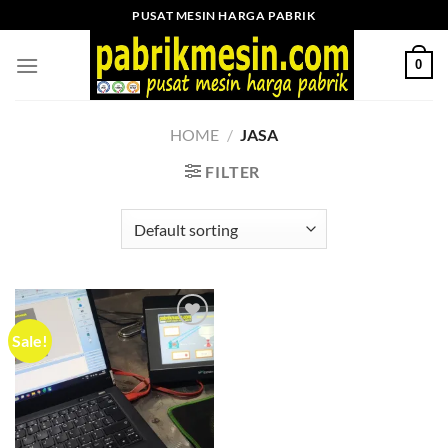
Skip
PUSAT MESIN HARGA PABRIK
to
content
0
HOME
/
JASA
FILTER
Sale!
Add to
wishlist