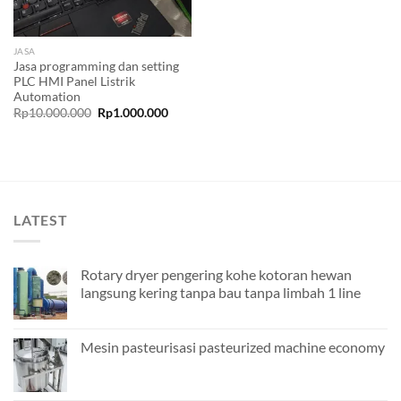
JASA
Jasa programming dan setting
PLC HMI Panel Listrik
Automation
Original
Current
Rp
10.000.000
Rp
1.000.000
price
price
was:
is:
Rp10.000.000.
Rp1.000.000.
LATEST
Rotary dryer pengering kohe kotoran hewan
langsung kering tanpa bau tanpa limbah 1 line
Mesin pasteurisasi pasteurized machine economy