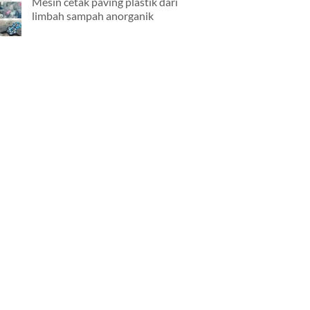
Mesin cetak paving plastik dari
limbah sampah anorganik