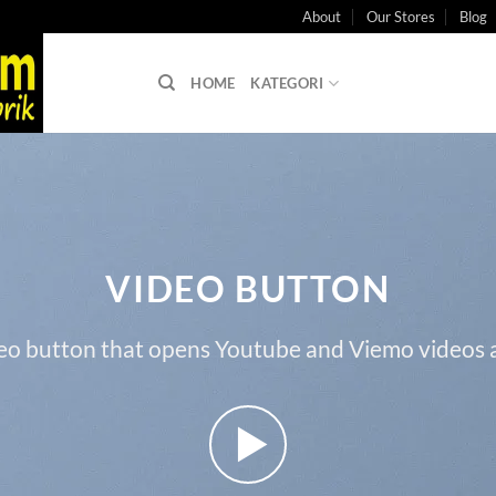
About
Our Stores
Blog
HOME
KATEGORI
VIDEO BUTTON
eo button that opens Youtube and Viemo videos