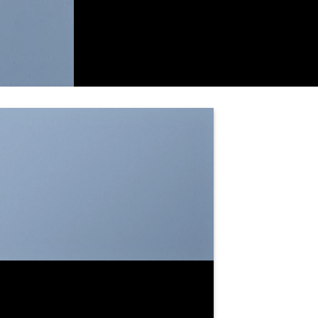
SHOW ON HOVER
Select between various hover effects