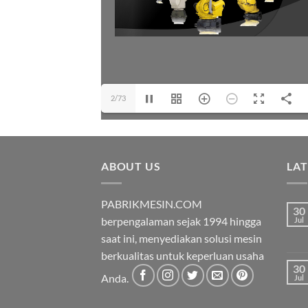
2/73
ABOUT US
LA
PABRIKMESIN.COM
30
berpengalaman sejak 1994 hingga
Jul
saat ini, menyediakan solusi mesin
berkualitas untuk keperluan usaha
30
Anda.
Jul