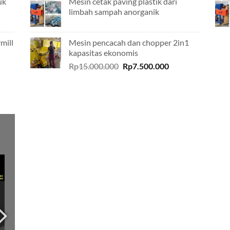
uk
Mesin cetak paving plastik dari
limbah sampah anorganik
mill
Mesin pencacah dan chopper 2in1
kapasitas ekonomis
Original
Current
Rp
15.000.000
Rp
7.500.000
price
price
was:
is:
Rp15.000.000.
Rp7.500.000.