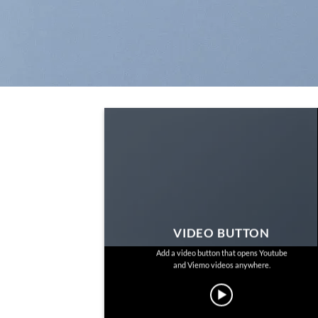
VIDEO BUTTON
Add a video button that opens Youtube
and Viemo videos anywhere.