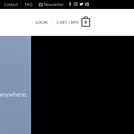
Contact
FAQ
Newsletter
0
LOGIN
CART /
RP
0
 anywhere.