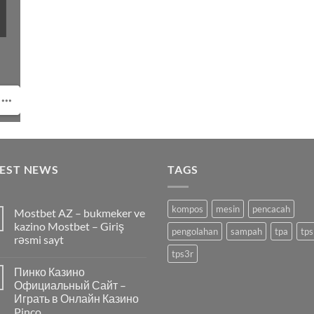
TEST NEWS
TAGS
kompos
mesin
pencacah
Mostbet AZ – bukmeker ve
kazino Mostbet – Giriş
pengolahan
sampah
tpa
tps
rəsmi sayt
tps3r
Пинко Казино
Официальный Сайт –
Играть в Онлайн Казино
Pinco