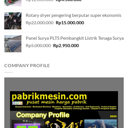
price
price
was:
is:
Rotary dryer pengering berputar super ekonomis
Rp12.000.000.
Rp4.500.000.
Original
Current
Rp
22.000.000
Rp
15.000.000
price
price
was:
is:
Panel Surya PLTS Pembangkit Listrik Tenaga Surya
Rp22.000.000.
Rp15.000.000.
Original
Current
Rp
5.000.000
Rp
2.950.000
price
price
was:
is:
Rp5.000.000.
Rp2.950.000.
COMPANY PROFILE