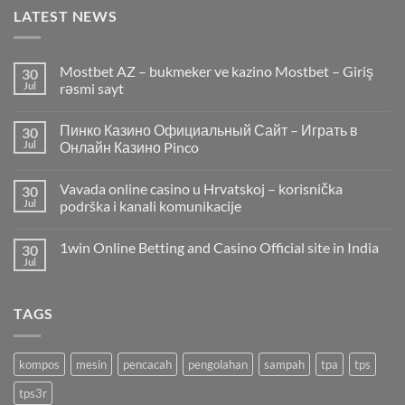
LATEST NEWS
Mostbet AZ – bukmeker ve kazino Mostbet – Giriş
30
Jul
rəsmi sayt
Пинко Казино Официальный Сайт – Играть в
30
Jul
Онлайн Казино Pinco
Vavada online casino u Hrvatskoj – korisnička
30
Jul
podrška i kanali komunikacije
1win Online Betting and Casino Official site in India
30
Jul
TAGS
kompos
mesin
pencacah
pengolahan
sampah
tpa
tps
tps3r