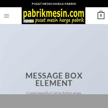
Skip
PUSAT MESIN HARGA PABRIK
to
content
0
MESSAGE BOX
ELEMENT
Create beautiful Call to Action areas.