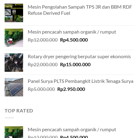
Mesin Pengolahan Sampah TPS 3R dan BBM RDF
Refuse Derived Fuel
Mesin pencacah sampah organik / rumput
Original
Current
Rp
12.000.000
Rp
4.500.000
price
price
was:
is:
Rotary dryer pengering berputar super ekonomis
Rp12.000.000.
Rp4.500.000.
Original
Current
Rp
22.000.000
Rp
15.000.000
price
price
was:
is:
Panel Surya PLTS Pembangkit Listrik Tenaga Surya
Rp22.000.000.
Rp15.000.000.
Original
Current
Rp
5.000.000
Rp
2.950.000
price
price
was:
is:
Rp5.000.000.
Rp2.950.000.
TOP RATED
Mesin pencacah sampah organik / rumput
Original
Current
Rp
12.000.000
Rp
4.500.000