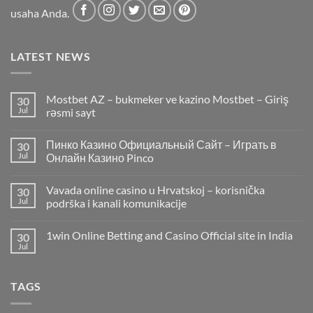
usaha Anda.
LATEST NEWS
Mostbet AZ – bukmeker ve kazino Mostbet – Giriş
30
Jul
rəsmi sayt
Пинко Казино Официальный Сайт – Играть в
30
Jul
Онлайн Казино Pinco
Vavada online casino u Hrvatskoj – korisnička
30
Jul
podrška i kanali komunikacije
1win Online Betting and Casino Official site in India
30
Jul
TAGS