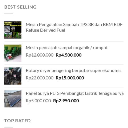
BEST SELLING
Mesin Pengolahan Sampah TPS 3R dan BBM RDF
Refuse Derived Fuel
Mesin pencacah sampah organik / rumput
Original
Current
Rp
12.000.000
Rp
4.500.000
price
price
was:
is:
Rotary dryer pengering berputar super ekonomis
Rp12.000.000.
Rp4.500.000.
Original
Current
Rp
22.000.000
Rp
15.000.000
price
price
was:
is:
Panel Surya PLTS Pembangkit Listrik Tenaga Surya
Rp22.000.000.
Rp15.000.000.
Original
Current
Rp
5.000.000
Rp
2.950.000
price
price
was:
is:
Rp5.000.000.
Rp2.950.000.
TOP RATED