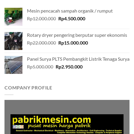
Mesin pencacah sampah organik / rumput
Original
Current
Rp
12.000.000
Rp
4.500.000
price
price
was:
is:
Rotary dryer pengering berputar super ekonomis
Rp12.000.000.
Rp4.500.000.
Original
Current
Rp
22.000.000
Rp
15.000.000
price
price
was:
is:
Panel Surya PLTS Pembangkit Listrik Tenaga Surya
Rp22.000.000.
Rp15.000.000.
Original
Current
Rp
5.000.000
Rp
2.950.000
price
price
was:
is:
Rp5.000.000.
Rp2.950.000.
COMPANY PROFILE