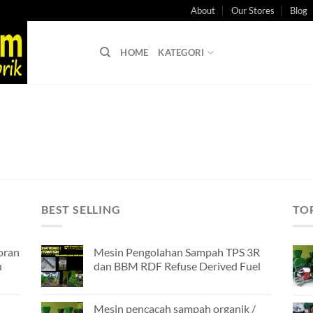
About
Our Stores
Blog
HOME
KATEGORI
BEST SELLING
TO
oran
Mesin Pengolahan Sampah TPS 3R
u
dan BBM RDF Refuse Derived Fuel
Mesin pencacah sampah organik /