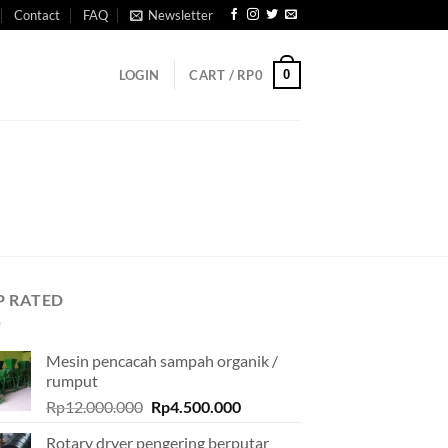
Contact
FAQ
Newsletter
0
LOGIN
CART /
RP
0
P RATED
Mesin pencacah sampah organik /
rumput
Original
Current
Rp
12.000.000
Rp
4.500.000
price
price
Rotary dryer pengering berputar
was:
is: