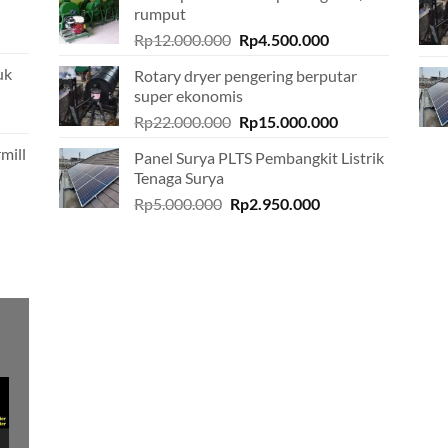
rumput
Original
Current
Rp
12.000.000
Rp
4.500.000
price
price
uk
Rotary dryer pengering berputar
was:
is:
super ekonomis
Rp12.000.000.
Rp4.500.000.
Original
Current
Rp
22.000.000
Rp
15.000.000
price
price
mill
Panel Surya PLTS Pembangkit Listrik
was:
is:
Tenaga Surya
Rp22.000.000.
Rp15.000.000.
Original
Current
Rp
5.000.000
Rp
2.950.000
price
price
was:
is:
Rp5.000.000.
Rp2.950.000.