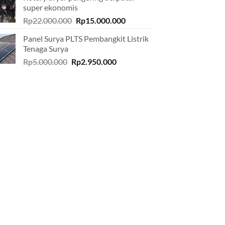
super ekonomis
Rp12.000.000.
Rp4.500.000.
Original
Current
Rp
22.000.000
Rp
15.000.000
price
price
Panel Surya PLTS Pembangkit Listrik
was:
is:
Tenaga Surya
Rp22.000.000.
Rp15.000.000.
Original
Current
Rp
5.000.000
Rp
2.950.000
price
price
was:
is:
Rp5.000.000.
Rp2.950.000.