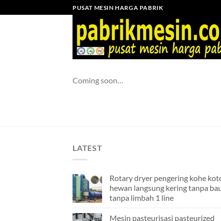
Skip
PUSAT MESIN HARGA PABRIK
to
content
Coming soon…
LATEST
Rotary dryer pengering kohe kot
hewan langsung kering tanpa ba
tanpa limbah 1 line
Mesin pasteurisasi pasteurized