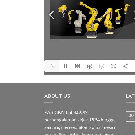
3/73
ABOUT US
LA
PABRIKMESIN.COM
30
berpengalaman sejak 1994 hingga
Jul
saat ini, menyediakan solusi mesin
berkualitas untuk keperluan usaha