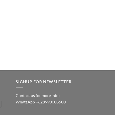
SIGNUP FOR NEWSLETTER
Contact us for more info :
WhatsApp +628990005500